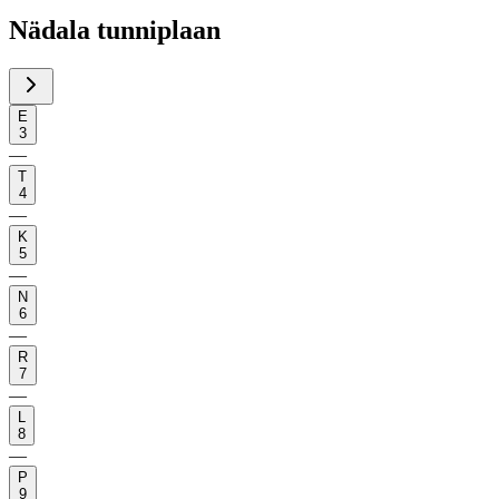
Nädala tunniplaan
E
3
—
T
4
—
K
5
—
N
6
—
R
7
—
L
8
—
P
9