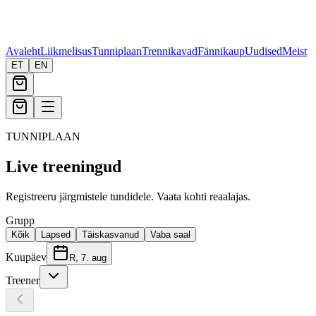
Avaleht
Liikmelisus
Tunniplaan
Trennikavad
Fännikaup
Uudised
Meist
ET
EN
TUNNIPLAAN
Live treeningud
Registreeru järgmistele tundidele. Vaata kohti reaalajas.
Grupp
Kõik
Lapsed
Täiskasvanud
Vaba saal
Kuupäev
R, 7. aug
Treener