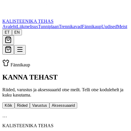
KALISTEENIKA TEHAS
Avaleht
Liikmelisus
Tunniplaan
Trennikavad
Fännikaup
Uudised
Meist
ET
EN
Fännikaup
KANNA TEHAST
Riided, varustus ja aksessuaarid otse meilt. Telli otse kodulehelt ja
kuku kasutama.
Kõik
Riided
Varustus
Aksessuaarid
…
KALISTEENIKA TEHAS